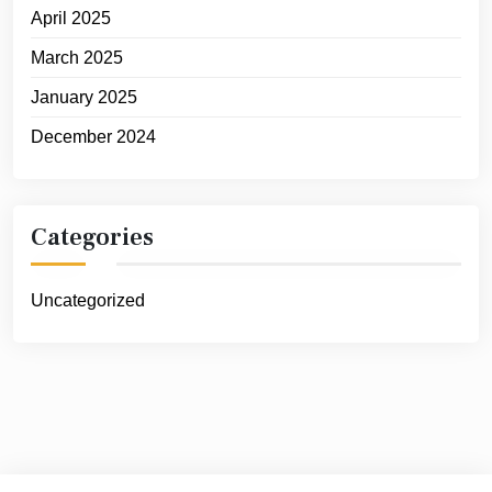
April 2025
March 2025
January 2025
December 2024
Categories
Uncategorized