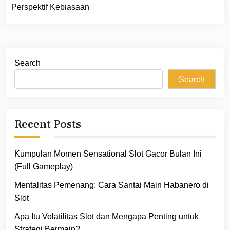
Perspektif Kebiasaan
Search
Search
Recent Posts
Kumpulan Momen Sensational Slot Gacor Bulan Ini
(Full Gameplay)
Mentalitas Pemenang: Cara Santai Main Habanero di
Slot
Apa Itu Volatilitas Slot dan Mengapa Penting untuk
Strategi Bermain?