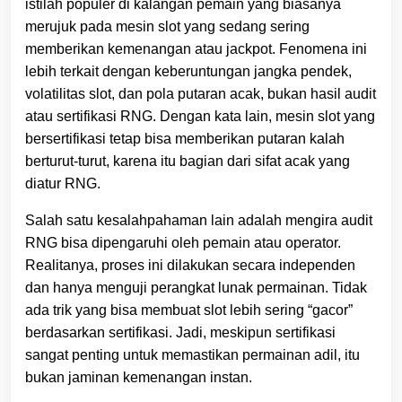
istilah populer di kalangan pemain yang biasanya
merujuk pada mesin slot yang sedang sering
memberikan kemenangan atau jackpot. Fenomena ini
lebih terkait dengan keberuntungan jangka pendek,
volatilitas slot, dan pola putaran acak, bukan hasil audit
atau sertifikasi RNG. Dengan kata lain, mesin slot yang
bersertifikasi tetap bisa memberikan putaran kalah
berturut-turut, karena itu bagian dari sifat acak yang
diatur RNG.
Salah satu kesalahpahaman lain adalah mengira audit
RNG bisa dipengaruhi oleh pemain atau operator.
Realitanya, proses ini dilakukan secara independen
dan hanya menguji perangkat lunak permainan. Tidak
ada trik yang bisa membuat slot lebih sering “gacor”
berdasarkan sertifikasi. Jadi, meskipun sertifikasi
sangat penting untuk memastikan permainan adil, itu
bukan jaminan kemenangan instan.