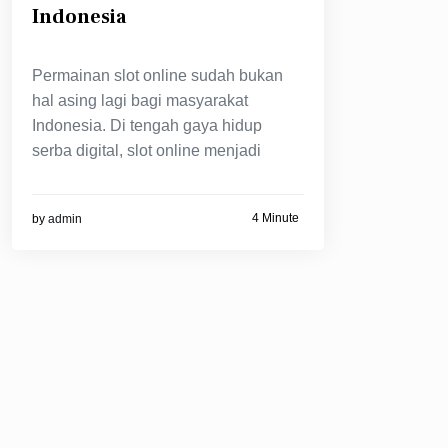
Indonesia
Permainan slot online sudah bukan
hal asing lagi bagi masyarakat
Indonesia. Di tengah gaya hidup
serba digital, slot online menjadi
4 Minute
by
admin