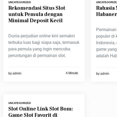
UNCATEGORIZED
UNCATEGORIZE
Rekomendasi Situs Slot
Rahasia 
untuk Pemula dengan
Habaner
Minimal Deposit Kecil
Permainan 
Dunia perjudian online kini semakin
populer di
terbuka luas bagi siapa saja, termasuk
Indonesia,
para pemula yang ingin mencoba
game yang 
peruntungan di permainan slot.
adalah Hab
4 Minute
by
admin
by
admin
UNCATEGORIZED
Slot Online Link Slot Bom:
Game Slot Favorit di