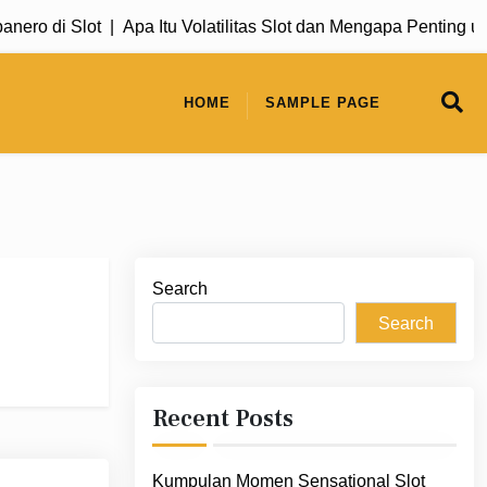
ero di Slot |
Apa Itu Volatilitas Slot dan Mengapa Penting unt
HOME
SAMPLE PAGE
Search
Search
Recent Posts
Kumpulan Momen Sensational Slot