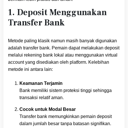
1. Deposit Menggunakan
Transfer Bank
Metode paling klasik namun masih banyak digunakan
adalah transfer bank. Pemain dapat melakukan deposit
melalui rekening bank lokal atau menggunakan virtual
account yang disediakan oleh platform. Kelebihan
metode ini antara lain:
Keamanan Terjamin
Bank memiliki sistem proteksi tinggi sehingga
transaksi relatif aman.
Cocok untuk Modal Besar
Transfer bank memungkinkan pemain deposit
dalam jumlah besar tanpa batasan signifikan.