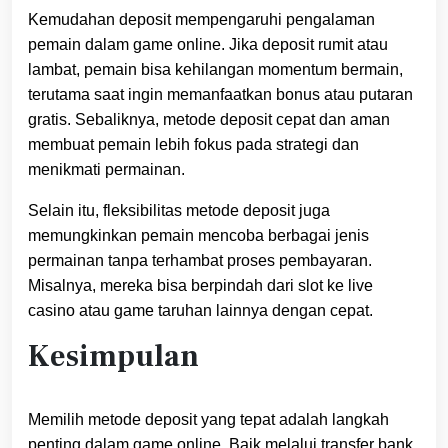
Kemudahan deposit mempengaruhi pengalaman
pemain dalam game online. Jika deposit rumit atau
lambat, pemain bisa kehilangan momentum bermain,
terutama saat ingin memanfaatkan bonus atau putaran
gratis. Sebaliknya, metode deposit cepat dan aman
membuat pemain lebih fokus pada strategi dan
menikmati permainan.
Selain itu, fleksibilitas metode deposit juga
memungkinkan pemain mencoba berbagai jenis
permainan tanpa terhambat proses pembayaran.
Misalnya, mereka bisa berpindah dari slot ke live
casino atau game taruhan lainnya dengan cepat.
Kesimpulan
Memilih metode deposit yang tepat adalah langkah
penting dalam game online. Baik melalui transfer bank,