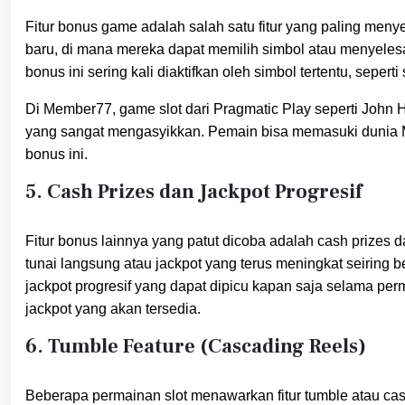
Fitur bonus game adalah salah satu fitur yang paling men
baru, di mana mereka dapat memilih simbol atau menyele
bonus ini sering kali diaktifkan oleh simbol tertentu, sepert
Di Member77, game slot dari Pragmatic Play seperti John
yang sangat mengasyikkan. Pemain bisa memasuki dunia Me
bonus ini.
5. Cash Prizes dan Jackpot Progresif
Fitur bonus lainnya yang patut dicoba adalah cash prizes
tunai langsung atau jackpot yang terus meningkat seiring b
jackpot progresif yang dapat dipicu kapan saja selama pe
jackpot yang akan tersedia.
6. Tumble Feature (Cascading Reels)
Beberapa permainan slot menawarkan fitur tumble atau ca