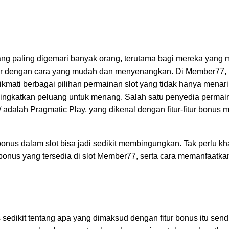
 yang paling digemari banyak orang, terutama bagi mereka yang 
r dengan cara yang mudah dan menyenangkan. Di Member77, 
kmati berbagai pilihan permainan slot yang tidak hanya menarik
ningkatkan peluang untuk menang. Salah satu penyedia permain
/
adalah Pragmatic Play, yang dikenal dengan fitur-fitur bonus 
nus dalam slot bisa jadi sedikit membingungkan. Tak perlu kha
 bonus yang tersedia di slot Member77, serta cara memanfaatk
sedikit tentang apa yang dimaksud dengan fitur bonus itu sendir