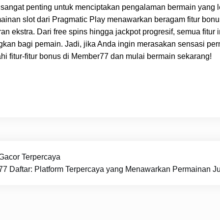
 sangat penting untuk menciptakan pengalaman bermain yang l
inan slot dari Pragmatic Play menawarkan beragam fitur bonu
stra. Dari free spins hingga jackpot progresif, semua fitur i
n bagi pemain. Jadi, jika Anda ingin merasakan sensasi per
i fitur-fitur bonus di Member77 dan mulai bermain sekarang!
Gacor Terpercaya
77 Daftar: Platform Terpercaya yang Menawarkan Permainan J