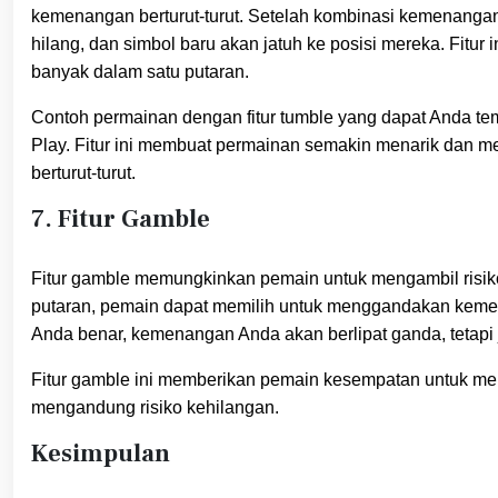
kemenangan berturut-turut. Setelah kombinasi kemenangan 
hilang, dan simbol baru akan jatuh ke posisi mereka. Fitu
banyak dalam satu putaran.
Contoh permainan dengan fitur tumble yang dapat Anda te
Play. Fitur ini membuat permainan semakin menarik dan
berturut-turut.
7. Fitur Gamble
Fitur gamble memungkinkan pemain untuk mengambil risik
putaran, pemain dapat memilih untuk menggandakan kemen
Anda benar, kemenangan Anda akan berlipat ganda, tetapi 
Fitur gamble ini memberikan pemain kesempatan untuk men
mengandung risiko kehilangan.
Kesimpulan