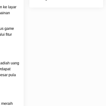
n ke layar
mainan
nus game
i fitur
hadiah uang
erdapat
besar pula
k meraih