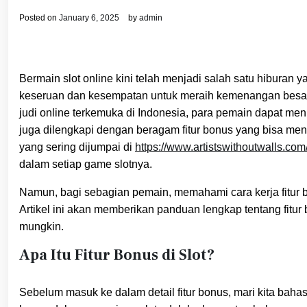
Posted on
January 6, 2025
by
admin
Bermain slot online kini telah menjadi salah satu hiburan
keseruan dan kesempatan untuk meraih kemenangan besa
judi online terkemuka di Indonesia, para pemain dapat meni
juga dilengkapi dengan beragam fitur bonus yang bisa me
yang sering dijumpai di
https://www.artistswithoutwalls.com
dalam setiap game slotnya.
Namun, bagi sebagian pemain, memahami cara kerja fitur bo
Artikel ini akan memberikan panduan lengkap tentang fitur
mungkin.
Apa Itu Fitur Bonus di Slot?
Sebelum masuk ke dalam detail fitur bonus, mari kita bahas 