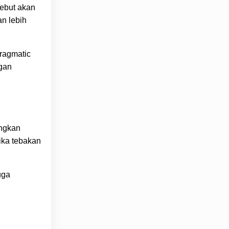
sebut akan
an lebih
ragmatic
gan
angkan
ika tebakan
uga