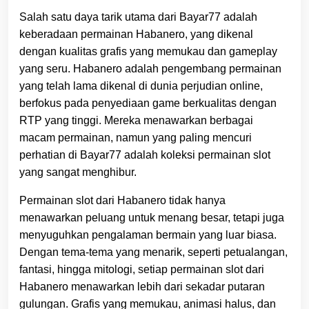
Salah satu daya tarik utama dari Bayar77 adalah
keberadaan permainan Habanero, yang dikenal
dengan kualitas grafis yang memukau dan gameplay
yang seru. Habanero adalah pengembang permainan
yang telah lama dikenal di dunia perjudian online,
berfokus pada penyediaan game berkualitas dengan
RTP yang tinggi. Mereka menawarkan berbagai
macam permainan, namun yang paling mencuri
perhatian di Bayar77 adalah koleksi permainan slot
yang sangat menghibur.
Permainan slot dari Habanero tidak hanya
menawarkan peluang untuk menang besar, tetapi juga
menyuguhkan pengalaman bermain yang luar biasa.
Dengan tema-tema yang menarik, seperti petualangan,
fantasi, hingga mitologi, setiap permainan slot dari
Habanero menawarkan lebih dari sekadar putaran
gulungan. Grafis yang memukau, animasi halus, dan