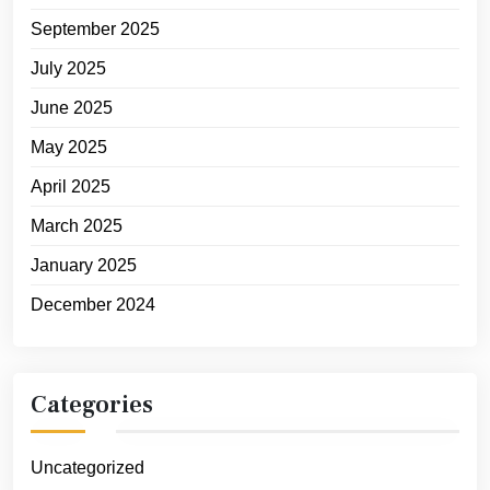
September 2025
July 2025
June 2025
May 2025
April 2025
March 2025
January 2025
December 2024
Categories
Uncategorized