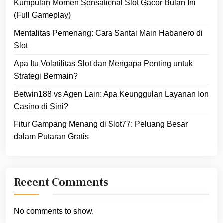
Kumpulan Momen Sensational Slot Gacor Bulan Ini
(Full Gameplay)
Mentalitas Pemenang: Cara Santai Main Habanero di
Slot
Apa Itu Volatilitas Slot dan Mengapa Penting untuk
Strategi Bermain?
Betwin188 vs Agen Lain: Apa Keunggulan Layanan Ion
Casino di Sini?
Fitur Gampang Menang di Slot77: Peluang Besar
dalam Putaran Gratis
Recent Comments
No comments to show.