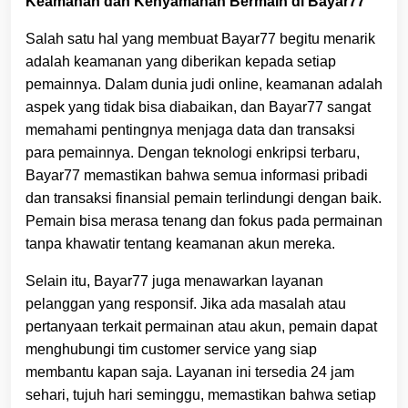
Keamanan dan Kenyamanan Bermain di Bayar77
Salah satu hal yang membuat Bayar77 begitu menarik
adalah keamanan yang diberikan kepada setiap
pemainnya. Dalam dunia judi online, keamanan adalah
aspek yang tidak bisa diabaikan, dan Bayar77 sangat
memahami pentingnya menjaga data dan transaksi
para pemainnya. Dengan teknologi enkripsi terbaru,
Bayar77 memastikan bahwa semua informasi pribadi
dan transaksi finansial pemain terlindungi dengan baik.
Pemain bisa merasa tenang dan fokus pada permainan
tanpa khawatir tentang keamanan akun mereka.
Selain itu, Bayar77 juga menawarkan layanan
pelanggan yang responsif. Jika ada masalah atau
pertanyaan terkait permainan atau akun, pemain dapat
menghubungi tim customer service yang siap
membantu kapan saja. Layanan ini tersedia 24 jam
sehari, tujuh hari seminggu, memastikan bahwa setiap