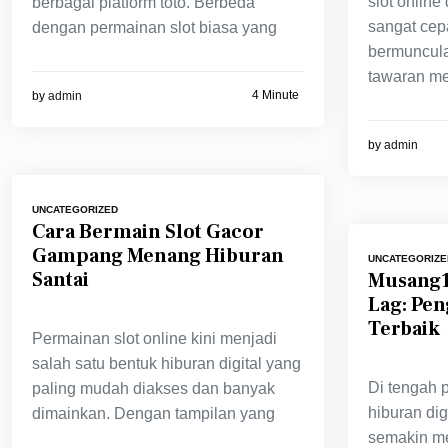
slot onlin
berbagai platform toto. Berbeda
sangat cep
dengan permainan slot biasa yang
bermuncul
tawaran me
4 Minute
by
admin
by
admin
UNCATEGORIZED
Cara Bermain Slot Gacor
Gampang Menang Hiburan
UNCATEGORIZE
Santai
Musang17
Lag: Pen
Terbaik
Permainan slot online kini menjadi
salah satu bentuk hiburan digital yang
Di tengah
paling mudah diakses dan banyak
hiburan dig
dimainkan. Dengan tampilan yang
semakin men