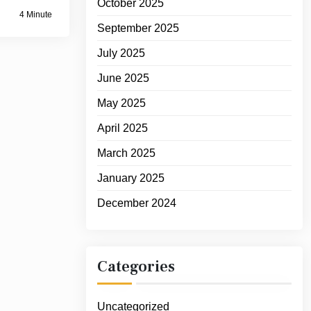
October 2025
4 Minute
September 2025
July 2025
June 2025
May 2025
April 2025
March 2025
January 2025
December 2024
Categories
Uncategorized