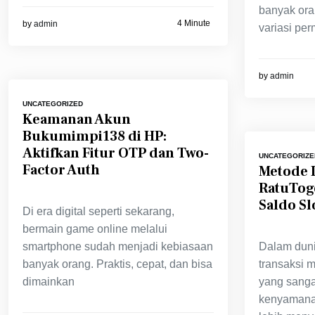
banyak or
4 Minute
by
admin
variasi pe
by
admin
UNCATEGORIZED
Keamanan Akun
Bukumimpi138 di HP:
Aktifkan Fitur OTP dan Two-
UNCATEGORIZE
Factor Auth
Metode D
RatuTog
Saldo Sl
Di era digital seperti sekarang,
bermain game online melalui
smartphone sudah menjadi kebiasaan
Dalam duni
banyak orang. Praktis, cepat, dan bisa
transaksi m
dimainkan
yang sang
kenyamana