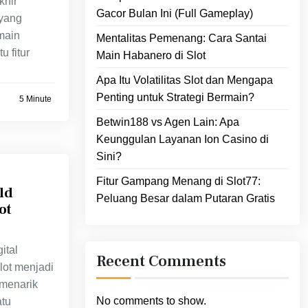
khir
Gacor Bulan Ini (Full Gameplay)
yang
main
Mentalitas Pemenang: Cara Santai
u fitur
Main Habanero di Slot
Apa Itu Volatilitas Slot dan Mengapa
Penting untuk Strategi Bermain?
5 Minute
Betwin188 vs Agen Lain: Apa
Keunggulan Layanan Ion Casino di
Sini?
Fitur Gampang Menang di Slot77:
ld
Peluang Besar dalam Putaran Gratis
ot
ital
Recent Comments
lot menjadi
 menarik
No comments to show.
atu