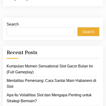
Search
Search
Recent Posts
Kumpulan Momen Sensational Slot Gacor Bulan Ini
(Full Gameplay)
Mentalitas Pemenang: Cara Santai Main Habanero di
Slot
Apa Itu Volatilitas Slot dan Mengapa Penting untuk
Strategi Bermain?