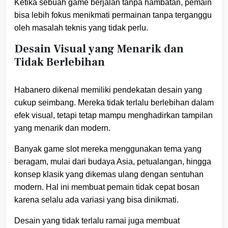
Ketika sebuah game berjalan tanpa hambatan, pemain
bisa lebih fokus menikmati permainan tanpa terganggu
oleh masalah teknis yang tidak perlu.
Desain Visual yang Menarik dan
Tidak Berlebihan
Habanero dikenal memiliki pendekatan desain yang
cukup seimbang. Mereka tidak terlalu berlebihan dalam
efek visual, tetapi tetap mampu menghadirkan tampilan
yang menarik dan modern.
Banyak game slot mereka menggunakan tema yang
beragam, mulai dari budaya Asia, petualangan, hingga
konsep klasik yang dikemas ulang dengan sentuhan
modern. Hal ini membuat pemain tidak cepat bosan
karena selalu ada variasi yang bisa dinikmati.
Desain yang tidak terlalu ramai juga membuat