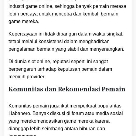
industri game online, sehingga banyak pemain merasa
lebih percaya untuk mencoba dan kembali bermain
game mereka.
Kepercayaan ini tidak dibangun dalam waktu singkat,
tetapi melalui konsistensi dalam menghadirkan
pengalaman bermain yang stabil dan menyenangkan.
Di dunia slot online, reputasi seperti ini sangat
berpengaruh terhadap keputusan pemain dalam
memilih provider.
Komunitas dan Rekomendasi Pemain
Komunitas pemain juga ikut memperkuat popularitas
Habanero. Banyak diskusi di forum atau media sosial
yang merekomendasikan game mereka karena
dianggap lebih seimbang antara hiburan dan