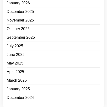
January 2026
December 2025
November 2025
October 2025
September 2025
July 2025
June 2025
May 2025
April 2025
March 2025
January 2025
December 2024