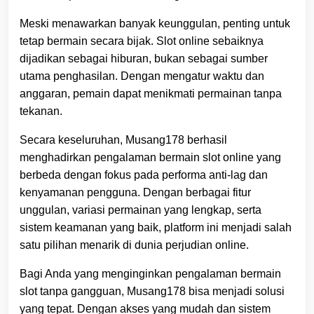
Meski menawarkan banyak keunggulan, penting untuk
tetap bermain secara bijak. Slot online sebaiknya
dijadikan sebagai hiburan, bukan sebagai sumber
utama penghasilan. Dengan mengatur waktu dan
anggaran, pemain dapat menikmati permainan tanpa
tekanan.
Secara keseluruhan, Musang178 berhasil
menghadirkan pengalaman bermain slot online yang
berbeda dengan fokus pada performa anti-lag dan
kenyamanan pengguna. Dengan berbagai fitur
unggulan, variasi permainan yang lengkap, serta
sistem keamanan yang baik, platform ini menjadi salah
satu pilihan menarik di dunia perjudian online.
Bagi Anda yang menginginkan pengalaman bermain
slot tanpa gangguan, Musang178 bisa menjadi solusi
yang tepat. Dengan akses yang mudah dan sistem