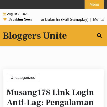
Skip
Menu
to
August 7, 2026
content
Breaking News
ensational Slot Gacor Bulan Ini (Full Gameplay) |
Mentalita
Bloggers Unite
Uncategorized
Musang178 Link Login
Anti-Lag: Pengalaman