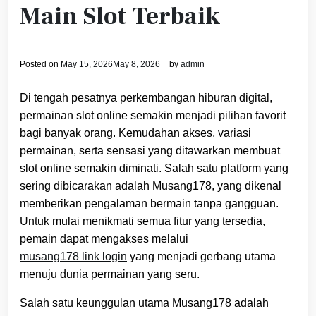
Main Slot Terbaik
Posted on
May 15, 2026
May 8, 2026
by
admin
Di tengah pesatnya perkembangan hiburan digital,
permainan slot online semakin menjadi pilihan favorit
bagi banyak orang. Kemudahan akses, variasi
permainan, serta sensasi yang ditawarkan membuat
slot online semakin diminati. Salah satu platform yang
sering dibicarakan adalah Musang178, yang dikenal
memberikan pengalaman bermain tanpa gangguan.
Untuk mulai menikmati semua fitur yang tersedia,
pemain dapat mengakses melalui
musang178 link login
yang menjadi gerbang utama
menuju dunia permainan yang seru.
Salah satu keunggulan utama Musang178 adalah