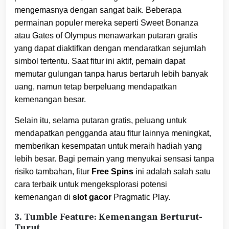
mengemasnya dengan sangat baik. Beberapa
permainan populer mereka seperti Sweet Bonanza
atau Gates of Olympus menawarkan putaran gratis
yang dapat diaktifkan dengan mendaratkan sejumlah
simbol tertentu. Saat fitur ini aktif, pemain dapat
memutar gulungan tanpa harus bertaruh lebih banyak
uang, namun tetap berpeluang mendapatkan
kemenangan besar.
Selain itu, selama putaran gratis, peluang untuk
mendapatkan pengganda atau fitur lainnya meningkat,
memberikan kesempatan untuk meraih hadiah yang
lebih besar. Bagi pemain yang menyukai sensasi tanpa
risiko tambahan, fitur
Free Spins
ini adalah salah satu
cara terbaik untuk mengeksplorasi potensi
kemenangan di
slot gacor
Pragmatic Play.
3.
Tumble Feature: Kemenangan Berturut-
Turut