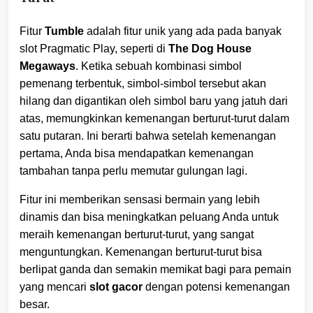
Fitur
Tumble
adalah fitur unik yang ada pada banyak
slot Pragmatic Play, seperti di
The Dog House
Megaways
. Ketika sebuah kombinasi simbol
pemenang terbentuk, simbol-simbol tersebut akan
hilang dan digantikan oleh simbol baru yang jatuh dari
atas, memungkinkan kemenangan berturut-turut dalam
satu putaran. Ini berarti bahwa setelah kemenangan
pertama, Anda bisa mendapatkan kemenangan
tambahan tanpa perlu memutar gulungan lagi.
Fitur ini memberikan sensasi bermain yang lebih
dinamis dan bisa meningkatkan peluang Anda untuk
meraih kemenangan berturut-turut, yang sangat
menguntungkan. Kemenangan berturut-turut bisa
berlipat ganda dan semakin memikat bagi para pemain
yang mencari
slot gacor
dengan potensi kemenangan
besar.