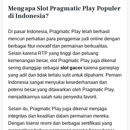
Mengapa Slot Pragmatic Play Populer
di Indonesia?
Di pasar Indonesia, Pragmatic Play telah berhasil
mencuri perhatian para penggemar judi online dengan
berbagai fitur inovatif dan permainan berkualitas.
Selain karena RTP yang tinggi dan peluang
kemenangan besar, slot Pragmatic Play juga dikenal
sering dianggap sebagai
slot gacor
karena gameplay
yang adil dan tidak terlalu sulit untuk dipahami. Pemain
Indonesia sangat menyukai kesederhanaan dan
potensi besar yang ditawarkan oleh Pragmatic Play,
menjadikannya salah satu penyedia favorit.
Selain itu, Pragmatic Play juga dikenal menjaga
integritas dan keadilan dalam permainan mereka.
Dengan lisensi resmi dan berbagai sertifikasi yang