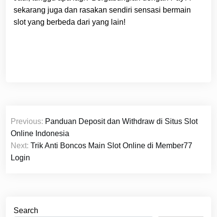
sekarang juga dan rasakan sendiri sensasi bermain
slot yang berbeda dari yang lain!
Post
Previous:
Panduan Deposit dan Withdraw di Situs Slot
navigation
Online Indonesia
Next:
Trik Anti Boncos Main Slot Online di Member77
Login
Search