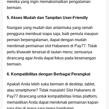
mereka yang ingin memaksimalkan pengalaman
bermain.
5. Akses Mudah dan Tampilan User-Friendly
Navigasi yang mudah dan antarmuka yang ramah
pengguna membuat siapa saja, baik pemula maupun
pemain berpengalaman, dapat dengan mudah
menikmati permainan slot Habanero di Pay77. Tidak
perlu khawatir tersesat di lautan menu; semuanya
dirancang agar Anda dapat fokus pada kesenangan
bermain.
6. Kompatibilitas dengan Berbagai Perangkat
Apakah Anda lebih suka bermain di desktop, tablet,
atau smartphone? Tidak masalah! Slot Habanero di
Pay77 dirancang untuk kompatibilitas lintas platform,
memastikan Anda dapat menikmati permainan kapan
saja dan di mana saja tanpa hambatan.