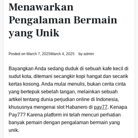
Menawarkan
Pengalaman Bermain
yang Unik
Posted on
March 7, 2025
March 4, 2025
by
admin
Bayangkan Anda sedang duduk di sebuah kafe kecil di
sudut kota, ditemani secangkir kopi hangat dan secarik
kertas kosong. Anda mulai menulis, bukan cerita cinta
yang bertepuk sebelah tangan, melainkan sebuah
artikel tentang dunia perjudian online di Indonesia,
khususnya mengenai slot Habanero di
pay77
. Kenapa
Pay77? Karena platform ini telah mencuri perhatian
banyak pemain dengan pengalaman bermain yang
unik.