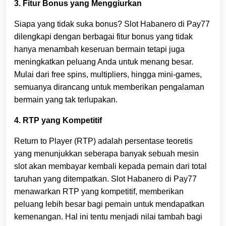
3. Fitur Bonus yang Menggiurkan
Siapa yang tidak suka bonus? Slot Habanero di Pay77
dilengkapi dengan berbagai fitur bonus yang tidak
hanya menambah keseruan bermain tetapi juga
meningkatkan peluang Anda untuk menang besar.
Mulai dari free spins, multipliers, hingga mini-games,
semuanya dirancang untuk memberikan pengalaman
bermain yang tak terlupakan.
4. RTP yang Kompetitif
Return to Player (RTP) adalah persentase teoretis
yang menunjukkan seberapa banyak sebuah mesin
slot akan membayar kembali kepada pemain dari total
taruhan yang ditempatkan. Slot Habanero di Pay77
menawarkan RTP yang kompetitif, memberikan
peluang lebih besar bagi pemain untuk mendapatkan
kemenangan. Hal ini tentu menjadi nilai tambah bagi