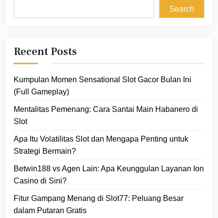
Search
Recent Posts
Kumpulan Momen Sensational Slot Gacor Bulan Ini
(Full Gameplay)
Mentalitas Pemenang: Cara Santai Main Habanero di
Slot
Apa Itu Volatilitas Slot dan Mengapa Penting untuk
Strategi Bermain?
Betwin188 vs Agen Lain: Apa Keunggulan Layanan Ion
Casino di Sini?
Fitur Gampang Menang di Slot77: Peluang Besar
dalam Putaran Gratis