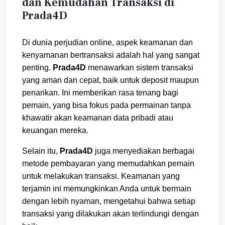
dan Kemudahan Transaksi di
Prada4D
Di dunia perjudian online, aspek keamanan dan
kenyamanan bertransaksi adalah hal yang sangat
penting.
Prada4D
menawarkan sistem transaksi
yang aman dan cepat, baik untuk deposit maupun
penarikan. Ini memberikan rasa tenang bagi
pemain, yang bisa fokus pada permainan tanpa
khawatir akan keamanan data pribadi atau
keuangan mereka.
Selain itu,
Prada4D
juga menyediakan berbagai
metode pembayaran yang memudahkan pemain
untuk melakukan transaksi. Keamanan yang
terjamin ini memungkinkan Anda untuk bermain
dengan lebih nyaman, mengetahui bahwa setiap
transaksi yang dilakukan akan terlindungi dengan