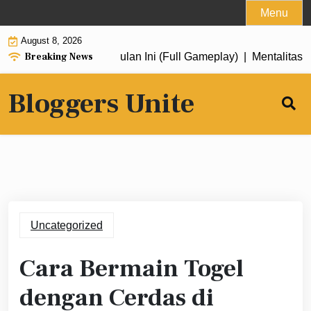
Skip
Menu
to
August 8, 2026
content
Breaking News
ional Slot Gacor Bulan Ini (Full Gameplay) |
Mentalitas Pem
Bloggers Unite
Uncategorized
Cara Bermain Togel
dengan Cerdas di