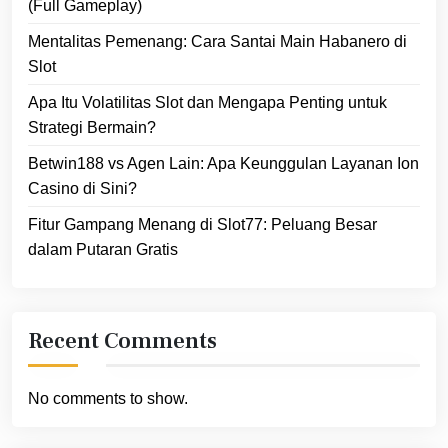
(Full Gameplay)
Mentalitas Pemenang: Cara Santai Main Habanero di
Slot
Apa Itu Volatilitas Slot dan Mengapa Penting untuk
Strategi Bermain?
Betwin188 vs Agen Lain: Apa Keunggulan Layanan Ion
Casino di Sini?
Fitur Gampang Menang di Slot77: Peluang Besar
dalam Putaran Gratis
Recent Comments
No comments to show.