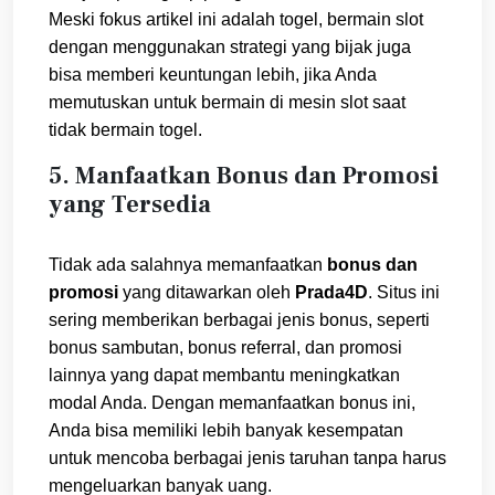
Meski fokus artikel ini adalah togel, bermain slot
dengan menggunakan strategi yang bijak juga
bisa memberi keuntungan lebih, jika Anda
memutuskan untuk bermain di mesin slot saat
tidak bermain togel.
5. Manfaatkan Bonus dan Promosi
yang Tersedia
Tidak ada salahnya memanfaatkan
bonus dan
promosi
yang ditawarkan oleh
Prada4D
. Situs ini
sering memberikan berbagai jenis bonus, seperti
bonus sambutan, bonus referral, dan promosi
lainnya yang dapat membantu meningkatkan
modal Anda. Dengan memanfaatkan bonus ini,
Anda bisa memiliki lebih banyak kesempatan
untuk mencoba berbagai jenis taruhan tanpa harus
mengeluarkan banyak uang.