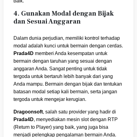
baik.
4. Gunakan Modal dengan Bijak
dan Sesuai Anggaran
Dalam dunia perjudian, memiliki kontrol terhadap
modal adalah kunci untuk bermain dengan cerdas.
Prada4D
memberi Anda kesempatan untuk
bermain dengan taruhan yang sesuai dengan
anggaran Anda. Sangat penting untuk tidak
tergoda untuk bertaruh lebih banyak dari yang
Anda mampu. Bermain dengan bijak dan tentukan
batasan modal setiap kali bermain, serta jangan
tergoda untuk mengejar kerugian.
Dragoonsoft
, salah satu provider yang hadir di
Prada4D
, menyediakan mesin slot dengan RTP
(Return to Player) yang baik, yang juga bisa
menjadi pelengkap pengalaman bermain Anda.